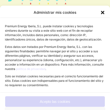
Administrar mis cookies
Mapa del sitio
Premium Energy Iberia, S.L. puede instalar cookies y tecnologías
Inicio
similares durante su visita a este sitio web con el fin de recopilar
información, incluidos datos personales, como: dirección IP,
Tu socio CAE
identificadores únicos, datos de navegación, datos de geolocalización.
Estos datos son tratados por Premium Energy Iberia, S.L. con las
Contacto
siguientes finalidades: permitirle navegar por el sitio y acceder a sus
diferentes páginas, verificar su identidad y asegurar sus accesos,
personalizar su experiencia (idioma, configuración, etc.), almacenar y/o
acceder a información en un dispositivo. Para más información, consulte
Información legal
nuestra
política de privacidad
.
Aviso legal
Solo se instalan cookies necesarias para el correcto funcionamiento del
sitio. Estas cookies son indispensables para el funcionamiento del sitio y
Politica de privacidad
no requieren su consentimiento.
Acepto las cookies