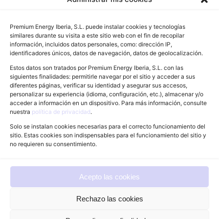
Mapa del sitio
Premium Energy Iberia, S.L. puede instalar cookies y tecnologías
Inicio
similares durante su visita a este sitio web con el fin de recopilar
información, incluidos datos personales, como: dirección IP,
Tu socio CAE
identificadores únicos, datos de navegación, datos de geolocalización.
Estos datos son tratados por Premium Energy Iberia, S.L. con las
Contacto
siguientes finalidades: permitirle navegar por el sitio y acceder a sus
diferentes páginas, verificar su identidad y asegurar sus accesos,
personalizar su experiencia (idioma, configuración, etc.), almacenar y/o
acceder a información en un dispositivo. Para más información, consulte
Información legal
nuestra
política de privacidad
.
Aviso legal
Solo se instalan cookies necesarias para el correcto funcionamiento del
sitio. Estas cookies son indispensables para el funcionamiento del sitio y
Politica de privacidad
no requieren su consentimiento.
Acepto las cookies
©2026 •
Premium Energy Iberia
• Todos los
Rechazo las cookies
derechos reservados.